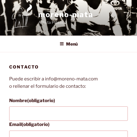
Saltar
al
moreno-mata
contenido
Artista Plástico
Menú
CONTACTO
Puede escribir a info@moreno-mata.com
o rellenar el formulario de contacto:
Nombre
(obligatorio)
Email
(obligatorio)